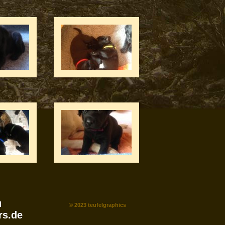
u
© 2023 teufelgraphics
rs.de